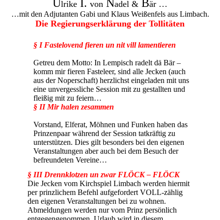
U
I.
N
B
lrike
von
adel &
är …
…mit den Adjutanten Gabi und Klaus Weißenfels aus Limbach.
Die Regierungserklärung der Tollitäten
§ I Fastelovend fieren un nit vill lamentieren
Getreu dem Motto: In Lempisch radelt dä Bär –
komm mir fieren Fasteleer, sind alle Jecken (auch
aus der Noperschaft) herzlichst eingeladen mit uns
eine unvergessliche Session mit zu gestallten und
fleißig mit zu feiern…
§ II Mir halen zesammen
Vorstand, Elferat, Möhnen und Funken haben das
Prinzenpaar während der Session tatkräftig zu
unterstützen. Dies gilt besonders bei den eigenen
Veranstaltungen aber auch bei dem Besuch der
befreundeten Vereine…
§ III Drennklotzen un zwar FLÖCK – FLÖCK
Die Jecken vom Kirchspiel Limbach werden hiermit
per prinzlichem Befehl aufgefordert VOLL-zählig
den eigenen Veranstaltungen bei zu wohnen.
Abmeldungen werden nur vom Prinz persönlich
entgegengenommen. Urlaub wird in diesem