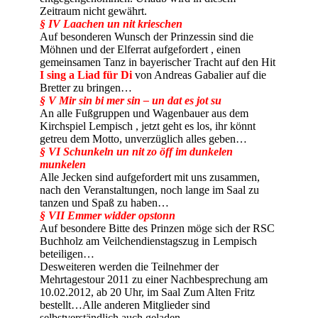
Zeitraum nicht gewährt.
§ IV Laachen un nit krieschen
Auf besonderen Wunsch der Prinzessin sind die
Möhnen und der Elferrat aufgefordert , einen
gemeinsamen Tanz in bayerischer Tracht auf den Hit
I sing a Liad für Di
von Andreas Gabalier auf die
Bretter zu bringen…
§ V Mir sin bi mer sin – un dat es jot su
An alle Fußgruppen und Wagenbauer aus dem
Kirchspiel Lempisch , jetzt geht es los, ihr könnt
getreu dem Motto, unverzüglich alles geben…
§ VI Schunkeln un nit zo öff im dunkelen
munkelen
Alle Jecken sind aufgefordert mit uns zusammen,
nach den Veranstaltungen, noch lange im Saal zu
tanzen und Spaß zu haben…
§ VII Emmer widder opstonn
Auf besondere Bitte des Prinzen möge sich der RSC
Buchholz am Veilchendienstagszug in Lempisch
beteiligen…
Desweiteren werden die Teilnehmer der
Mehrtagestour 2011 zu einer Nachbesprechung am
10.02.2012, ab 20 Uhr, im Saal Zum Alten Fritz
bestellt…Alle anderen Mitglieder sind
selbstverständlich auch geladen…