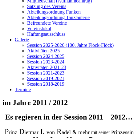
Mitgliedschaft (Aufnahmeantrag)
Satzung des Vereins
Abteilungsordnung Funken
Abteilungsordnung Tanztanterie
Befreundete Vereine
Vereinslokal
Haftungsausschluss
Galerie
Session 2025-2026 (100. Jahre Flöck-Flöck)
Aktivitäten 2025
Session 2024-2025
Session 2023-2024
Aktivitäten 2021-23
Session 2021-2023
Session 2019-2021
Session 2018-2019
Termine
im Jahre 2011 / 2012
Es regieren in der Session 2011 – 2012…
P
D
I.
R
rinz
ietmar
von
adel & mehr
rinzessin
mit seiner P