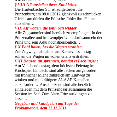
§ VIII Nit anstellen äwer Ranklotzen
Die Hurtenbacher Str. ist aufgefordert die
Prinzenburg am 08.01.2012 glanzvoll zu schmücken.
Gleichsam dürfen die Föttschesföhler ihre Fahne
aufstellen…
§ IX Aff waden, die john och widder
Alle Zugsammler sind herzlich zu empfangen. In der
Prinzenallee und im Lempijer Unterdorf sammeln der
Prinz und sein Adju höchstpersönlich…
§ X Pohl halen, bes die Wagen strahlen
Zur Zugwagenabnahme am Karnevalssamstag
sollten die Wagen im vollen Glanz erstrahlen.
§ XI Danzen un sprengen, bes dat et Lech usjeht
Am Veilchendienstag, dem höchsten Feiertag im
Kirchspiel Limbach, sind alle Jecken aufgefordert
mit fröhlicher Miene zahlreich am Zugweg zu
winken und mit kräftigem ALAAF Kamellen
einzufordern…Anschließend sind alle herzlich
eingeladen mit dem Prinzenpaar zusammen die
Session im Saal Zum Alten Fritz ausklingen zu
lassen…
Gegeben und kundgetan am Tage der
Proklamation, dem 12.11.2011